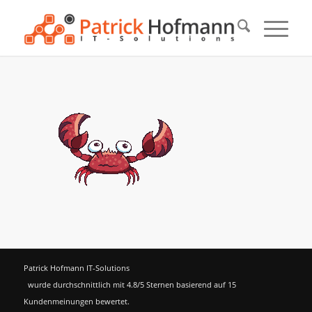
Patrick Hofmann IT-Solutions
wurde durchschnittlich mit
4.8
/5 Sternen basierend auf
15
Kundenmeinungen bewertet.