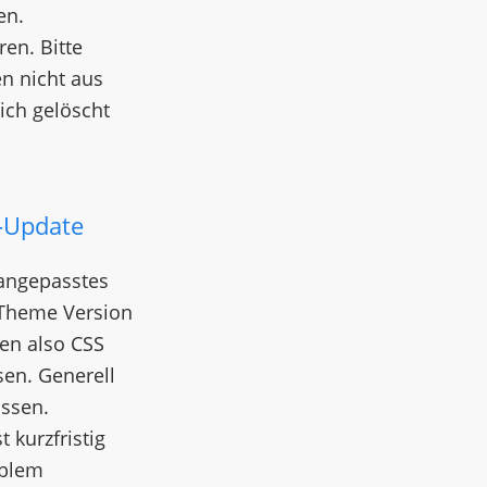
en.
en. Bitte
en nicht aus
ich gelöscht
-Update
 angepasstes
 Theme Version
en also CSS
en. Generell
assen.
 kurzfristig
oblem