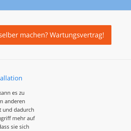
 selber machen? Wartungsvertrag!
allation
kann es zu
um anderen
at und dadurch
ugriff mehr auf
ass sie sich