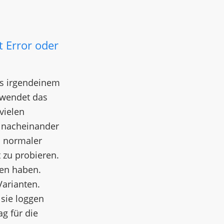
 Error oder
us irgendeinem
rwendet das
vielen
e nacheinander
im normaler
 zu probieren.
sen haben.
Varianten.
sie loggen
g für die