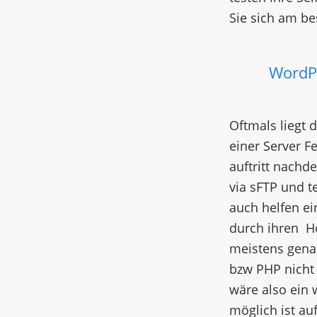
Sie sich am bes
WordPr
Oftmals liegt 
einer Server F
auftritt nachd
via sFTP und t
auch helfen ei
durch ihren Ho
meistens gena
bzw PHP nicht 
wäre also ein 
möglich ist au