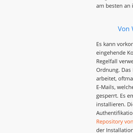
am besten an i
Von 
Es kann vorko
eingehende Ko
Regelfall verw
Ordnung. Das 
arbeitet, oft
E-Mails, welch
gesperrt. Es e
installieren. D
Authentifikati
Repository vo
der Installati