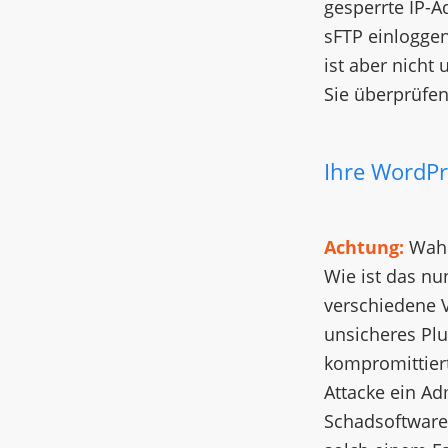
gesperrte IP-A
sFTP einloggen
ist aber nicht
Sie überprüfen
Ihre WordPr
Achtung:
Wahr
Wie ist das nun
verschiedene 
unsicheres Plu
kompromittiert
Attacke ein A
Schadsoftware 