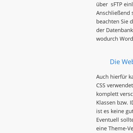
über sFTP ein
Anschließend s
beachten Sie d
der Datenbank 
wodurch WordP
Die We
Auch hierfür k
CSS verwendet,
komplett vers
Klassen bzw. 
ist es keine g
Eventuell sollt
eine Theme-Ver