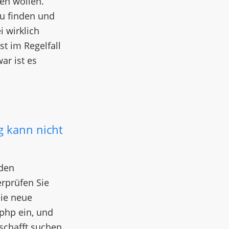
ten wollen.
zu finden und
i wirklich
st im Regelfall
ar ist es
 kann nicht
rden
rprüfen Sie
ie neue
.php ein, und
 schafft suchen