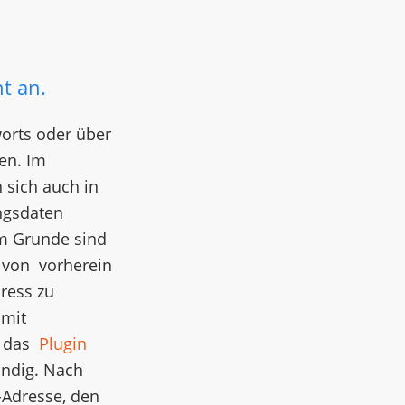
t an.
orts oder über
en. Im
 sich auch in
ngsdaten
em Grunde sind
n von vorherein
ress zu
 mit
n das
Plugin
ündig. Nach
-Adresse, den