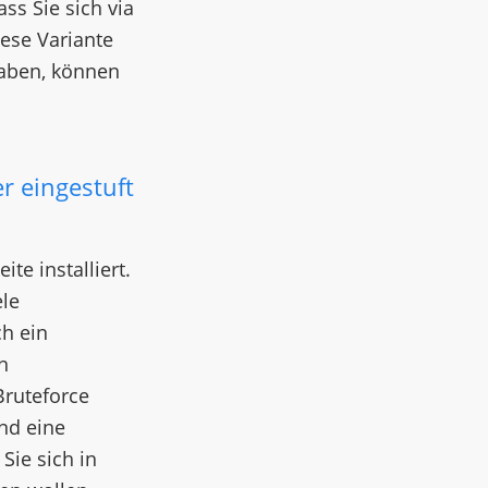
ss Sie sich via
ese Variante
haben, können
r eingestuft
e installiert.
ele
h ein
n
Bruteforce
nd eine
Sie sich in