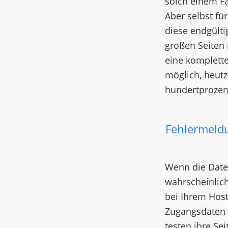
solch einem Fal
Aber selbst fü
diese endgülti
großen Seiten i
eine komplette
möglich, heutz
hundertprozent
Fehlermeld
Wenn die Date
wahrscheinlich
bei Ihrem Hos
Zugangsdaten f
testen ihre Se