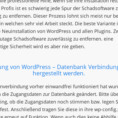
le professionelle Hilfe, wenn sie ihre Installation ret
r Profis ist es schwierig jede Spur der Schadsoftware 
g zu entfernen. Dieser Prozess lohnt sich meist nur be
n welchen sehr viel Arbeit steckt. Die beste Variante i
 Neuinstallation von WordPress und allen Plugins. Zw
utage Schadsoftware zuverlässig zu entfernen. eine
ige Sicherheit wird es aber nie geben.
ung von WordPress – Datenbank Verbindung
hergestellt werden.
nverbindung vorher einwandfrei funktioniert hat wu
 die Zugangsdaten zur Datenbank geändert. Bitte übe
ting, ob die Zugangsdaten noch stimmen bzw. legen S
est. Anschließend tragen Sie diese in ihre wp-config
ite erneut auf Funktion. Wenn auch dies keine Abhilfe