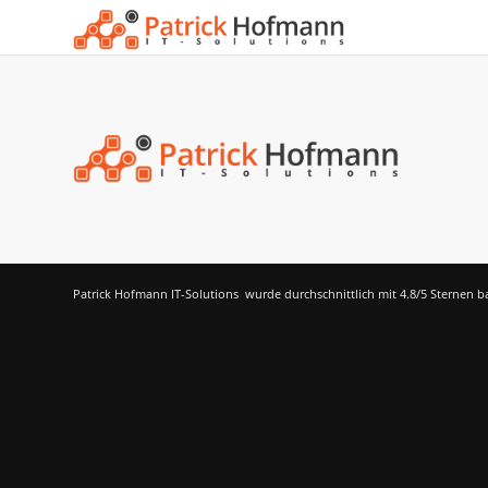
Patrick Hofmann IT-Solutions
wurde durchschnittlich mit
4.8
/5 Sternen b