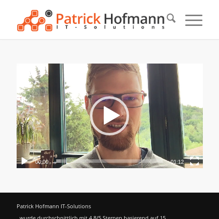
00:00
01:12
Patrick Hofmann IT-Solutions
wurde durchschnittlich mit
4.8
/5 Sternen basierend auf
15